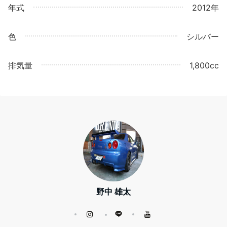
年式
2012年
色
シルバー
排気量
1,800cc
野中 雄太