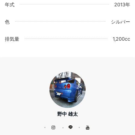
年式
2013年
色
シルバー
排気量
1,200cc
野中 雄太