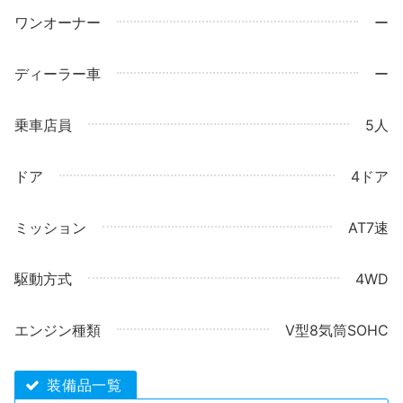
ワンオーナー
ー
ディーラー車
ー
乗車店員
5人
ドア
4ドア
ミッション
AT7速
駆動方式
4WD
エンジン種類
V型8気筒SOHC
装備品一覧