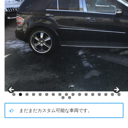
0
1
2
3
4
5
6
7
8
9
まだまだカスタム可能な車両です。