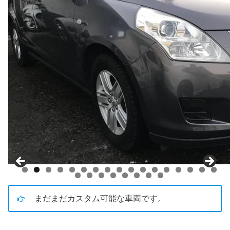
0
1
2
3
4
5
6
7
8
9
0
1
2
3
4
5
まだまだカスタム可能な車両です。