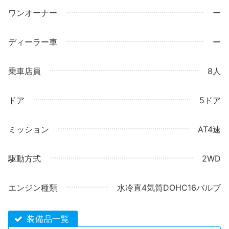
ワンオーナー
ー
ディーラー車
ー
乗車店員
8人
ドア
5ドア
ミッション
AT4速
駆動方式
2WD
エンジン種類
水冷直4気筒DOHC16バルブ
装備品一覧